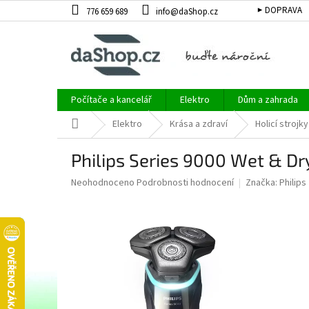
Přejít
▶ DOPRAVA
776 659 689
info@daShop.cz
na
obsah
Počítače a kancelář
Elektro
Dům a zahrada
Domů
Elektro
Krása a zdraví
Holicí strojky
Philips Series 9000 Wet & D
Průměrné
Neohodnoceno
Podrobnosti hodnocení
Značka:
Philips
hodnocení
produktu
je
0,0
z
5
hvězdiček.