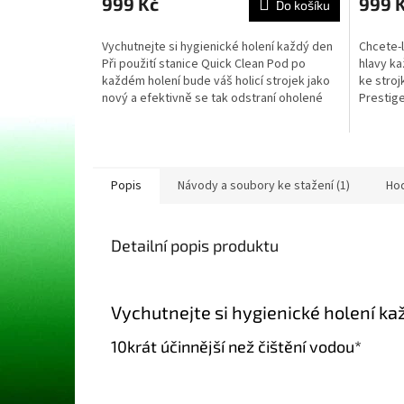
999 Kč
999 
Do košíku
je
5,0
Vychutnejte si hygienické holení každý den
Chcete-
z
Při použití stanice Quick Clean Pod po
hlavy ka
5
každém holení bude váš holicí strojek jako
ke stroj
hvězdič
nový a efektivně se tak odstraní oholené
Prestige
vousy....
Popis
Návody a soubory ke stažení (1)
Ho
Detailní popis produktu
Vychutnejte si hygienické holení ka
10krát účinnější než čištění vodou*