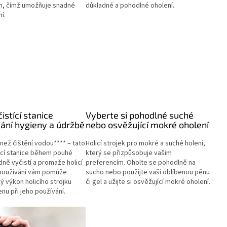
on, čímž umožňuje snadné
důkladné a pohodlné oholení.
í.
istící stanice
Vyberte si pohodlné suché
ání hygieny a údržbě
nebo osvěžující mokré oholení
 než čištění vodou**** – tato
Holicí strojek pro mokré a suché holení,
icí stanice během pouhé
který se přizpůsobuje vašim
dně vyčistí a promaže holicí
preferencím. Oholte se pohodlně na
í používání vám pomůže
sucho nebo použijte vaši oblíbenou pěnu
ý výkon holicího strojku
či gel a užijte si osvěžující mokré oholení.
enu při jeho používání.