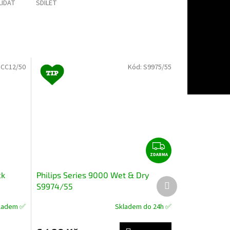
LÍDAT
SDÍLET
:
CC12/50
Kód:
S9975/55
Z
ZDARMA
D
A
ck
Philips Series 9000 Wet & Dry
Další
R
S9974/55
produkt
M
A
ladem ✅
Skladem do 24h ✅
Průměrné
hodnocení
produktu