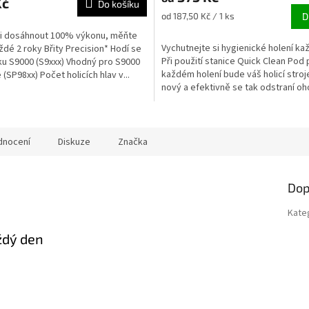
Kč
Do košíku
Měrná
od 187,50 Kč / 1 ks
D
cena:
li dosáhnout 100% výkonu, měňte
Vychutnejte si hygienické holení ka
ždé 2 roky Břity Precision* Hodí se
Při použití stanice Quick Clean Pod
ku S9000 (S9xxx) Vhodný pro S9000
ek.
každém holení bude váš holicí stroj
 (SP98xx) Počet holicích hlav v...
nový a efektivně se tak odstraní o
vousy....
dnocení
Diskuze
Značka
Dop
Kate
ždý den