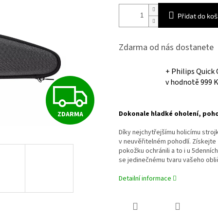
Přidat do koš
Zdarma od nás dostanete
+ Philips Quick
v hodnotě 999 
Z
Dokonale hladké oholení, poho
ZDARMA
D
Díky nejchytřejšímu holicímu stro
v neuvěřitelném pohodlí. Získejte
pokožku ochránili a to i u 5denních
A
se jedinečnému tvaru vašeho obli
Detailní informace
R