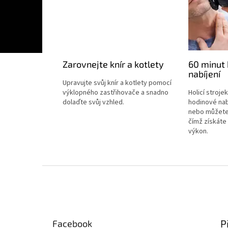
Zarovnejte knír a kotlety
60 minut 
nabíjení
Upravujte svůj knír a kotlety pomocí
výklopného zastřihovače a snadno
Holicí stroje
dolaďte svůj vzhled.
hodinové nabi
nebo můžete 
čímž získáte
výkon.
Z
á
p
a
t
P
Facebook
í