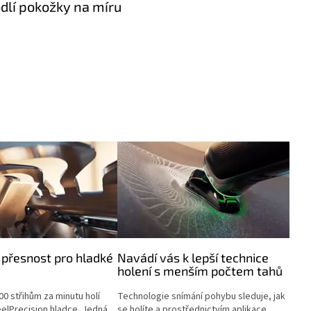
dlí pokožky na míru
přesnost pro hladké
Navádí vás k lepší technice
holení s menším počtem tahů
00 střihům za minutu holí
Technologie snímání pohybu sleduje, jak
eelPrecision hladce. Jedná
se holíte a prostřednictvím aplikace