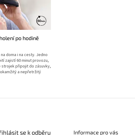
holení po hodině
k na doma i na cesty. Jedno
tí zajistí 60 minut provozu,
strojek připojit do zásuvky,
 okamžitý a nepřetržitý
řihlásit se k odběru
Informace pro vás