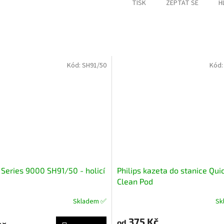
M
TISK
ZEPTAT SE
H
A
Kód:
SH91/50
Kód
s Series 9000 SH91/50 - holicí
Philips kazeta do stanice Qui
Clean Pod
Skladem ✅
Sk
né
ní
375 Kč
u
od