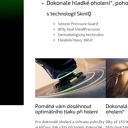
Dokonale hladké oholení*, poho
s technologií SkinIQ
Senzor Pressure Guard
Břity Dual SteelPrecision
Dermatologicky testováno
Flexibilní hlavy 360-D
Pomáhá vám dosáhnout
Dokonalá 
optimálního tlaku při holení
oholení*
Pro dokonalé oholení a ochranu pokožky
Díky až 150 0
je klíčový tlak užitý při holení. Pokročilé
břity Dual St