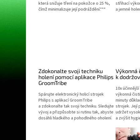
která snižuje tření na pokožce o 25 %,
střihací výk
čímž minimalizuje její podráždění.***
a jemné holen
Zdokonalte svoji techniku
Výkonná č
holení pomocí aplikace Philips
k dodržov
GroomTribe
10x účinnější
Spárujte elektronický holicí strojek
výkonná čist
Philips s aplikací GroomTribe
minuty důkla
a zdokonalte tak svoji techniku. Sledujte
strojek. Jej
vývoj a přizpůsobte si rutinu tak, abyste
udržet vysok
dosáhli hladkého a pohodlného oholení.
a zvýšit hygi