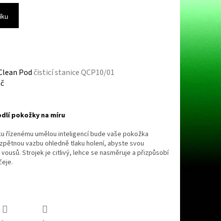
íku
 Clean Pod
čisticí stanice QCP10/01
Kč
dlí pokožky na míru
jku řízenému umělou inteligencí bude vaše pokožka
 zpětnou vazbu ohledně tlaku holení, abyste svou
 vousů. Strojek je citlivý, lehce se nasměruje a přizpůsobí
čeje.