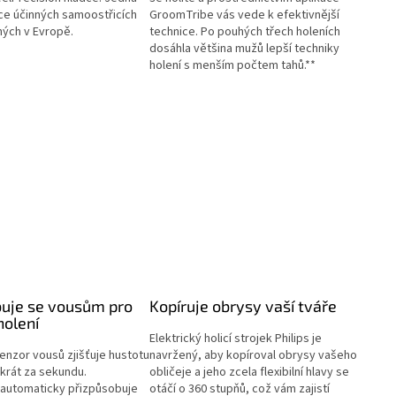
ce účinných samoostřicích
GroomTribe vás vede k efektivnější
ných v Evropě.
technice. Po pouhých třech holeních
dosáhla většina mužů lepší techniky
holení s menším počtem tahů.**
buje se vousům pro
Kopíruje obrysy vaší tváře
holení
Elektrický holicí strojek Philips je
senzor vousů zjišťuje hustotu
navržený, aby kopíroval obrysy vašeho
krát za sekundu.
obličeje a jeho zcela flexibilní hlavy se
automaticky přizpůsobuje
otáčí o 360 stupňů, což vám zajistí