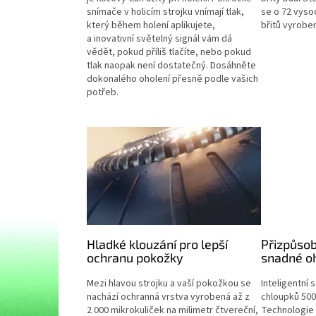
snímače v holicím strojku vnímají tlak,
se o 72 vyso
který během holení aplikujete,
břitů vyrobe
a inovativní světelný signál vám dá
vědět, pokud příliš tlačíte, nebo pokud
tlak naopak není dostatečný. Dosáhněte
dokonalého oholení přesně podle vašich
potřeb.
Hladké klouzání pro lepší
Přizpůso
ochranu pokožky
snadné o
Mezi hlavou strojku a vaší pokožkou se
Inteligentní 
nachází ochranná vrstva vyrobená až z
chloupků 500
2 000 mikrokuliček na milimetr čtvereční,
Technologie 