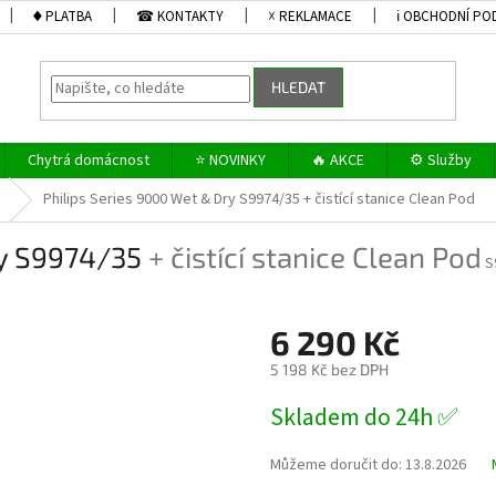
♦ PLATBA
☎ KONTAKTY
☓ REKLAMACE
ℹ OBCHODNÍ PO
HLEDAT
Chytrá domácnost
⭐ NOVINKY
🔥 AKCE
⚙️ Služby
Philips Series 9000 Wet & Dry S9974/35
+ čistící stanice Clean Pod
ry S9974/35
+ čistící stanice Clean Pod
S
6 290 Kč
5 198 Kč bez DPH
Měrná
Skladem do 24h ✅
cena:
Můžeme doručit do:
13.8.2026