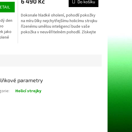
6 490 Kč
Do košíku
je
ETAIL
5,0
Dokonale hladké oholení, pohodlí pokožky
z
ždý den
na míru Díky nejchytřejšímu holicímu strojku
5
 po
řízenému umělou inteligencí bude vaše
hvězdiček.
ek jako
pokožka v neuvěřitelném pohodlí. Získejte
holené
zpětnou...
lňkové parametry
gorie
:
Holicí strojky