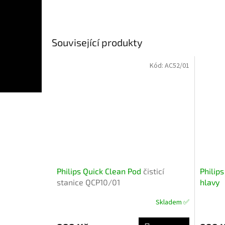
Související produkty
Kód:
AC52/01
Philips Quick Clean Pod
čisticí
Philip
stanice QCP10/01
hlavy
Skladem ✅
Průměr
hodnoce
produkt