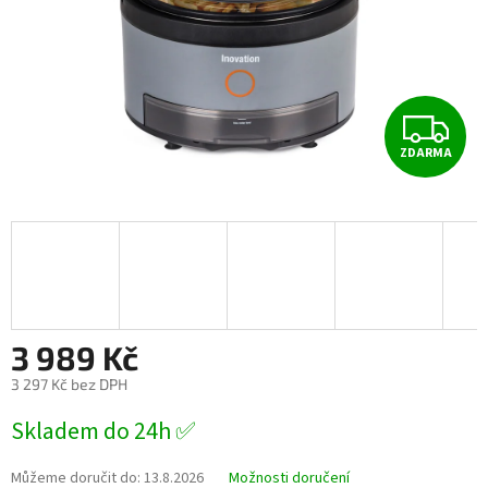
Z
ZDARMA
D
A
R
M
A
3 989 Kč
3 297 Kč bez DPH
Měrná
Skladem do 24h ✅
cena:
Můžeme doručit do:
13.8.2026
Možnosti doručení