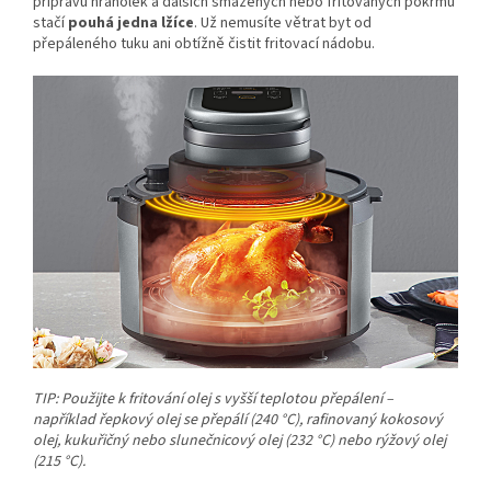
přípravu hranolek a dalších smažených nebo fritovaných pokrmů
stačí
pouhá jedna lžíce
. Už nemusíte větrat byt od
přepáleného tuku ani obtížně čistit fritovací nádobu.
TIP: Použijte k fritování olej s vyšší teplotou přepálení –
například řepkový olej se přepálí (240 °C), rafinovaný kokosový
olej, kukuřičný nebo slunečnicový olej (232 °C) nebo rýžový olej
(215 °C).