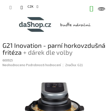
Přejít
na
CZK
NÁKUP
obsah
KOŠÍK
G21 Inovation - parní horkovzdušná
fritéza
+ dárek dle volby
600925
Průměrné
Neohodnoceno
Podrobnosti hodnocení
Značka:
G21
hodnocení
produktu
je
0,0
z
5
hvězdiček.