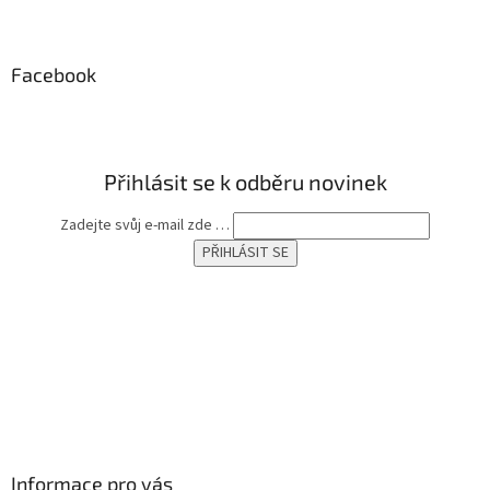
Z
á
p
a
Facebook
t
í
Přihlásit se k odběru novinek
Zadejte svůj e-mail zde …
Informace pro vás