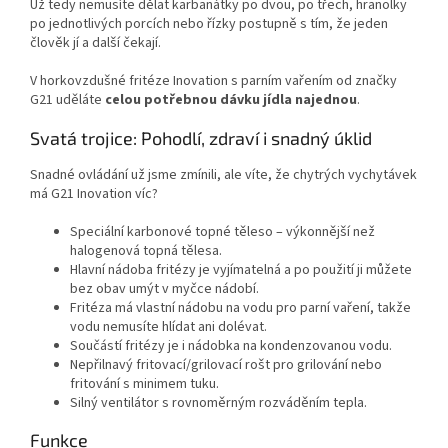
Už tedy nemusíte dělat karbanátky po dvou, po třech, hranolky
po jednotlivých porcích nebo řízky postupně s tím, že jeden
člověk jí a další čekají.
V horkovzdušné fritéze Inovation s parním vařením od značky
G21 uděláte
celou potřebnou dávku jídla najednou
.
Svatá trojice: Pohodlí, zdraví i snadný úklid
Snadné ovládání už jsme zmínili, ale víte, že chytrých vychytávek
má G21 Inovation víc?
Speciální karbonové topné těleso – výkonnější než
halogenová topná tělesa.
Hlavní nádoba fritézy je vyjímatelná a po použití ji můžete
bez obav umýt v myčce nádobí.
Fritéza má vlastní nádobu na vodu pro parní vaření, takže
vodu nemusíte hlídat ani dolévat.
Součástí fritézy je i nádobka na kondenzovanou vodu.
Nepřilnavý fritovací/grilovací rošt pro grilování nebo
fritování s minimem tuku.
Silný ventilátor s rovnoměrným rozváděním tepla.
Funkce