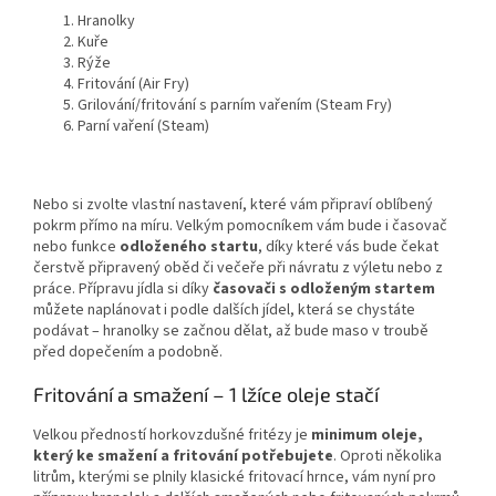
Hranolky
Kuře
Rýže
Fritování (Air Fry)
Grilování/fritování s parním vařením (Steam Fry)
Parní vaření (Steam)
Nebo si zvolte vlastní nastavení, které vám připraví oblíbený
pokrm přímo na míru. Velkým pomocníkem vám bude i časovač
nebo funkce
odloženého startu
, díky které vás bude čekat
čerstvě připravený oběd či večeře při návratu z výletu nebo z
práce. Přípravu jídla si díky
časovači s odloženým startem
můžete naplánovat i podle dalších jídel, která se chystáte
podávat – hranolky se začnou dělat, až bude maso v troubě
před dopečením a podobně.
Fritování a smažení – 1 lžíce oleje stačí
Velkou předností horkovzdušné fritézy je
minimum oleje,
který ke smažení a fritování potřebujete
. Oproti několika
litrům, kterými se plnily klasické fritovací hrnce, vám nyní pro