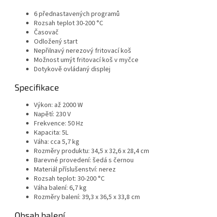
6 přednastavených programů
Rozsah teplot 30-200 °C
Časovač
Odložený start
Nepřilnavý nerezový fritovací koš
Možnost umýt fritovací koš v myčce
Dotykově ovládaný displej
Specifikace
Výkon: až 2000 W
Napětí: 230 V
Frekvence: 50 Hz
Kapacita: 5L
Váha: cca 5,7 kg
Rozměry produktu: 34,5 x 32,6 x 28,4 cm
Barevné provedení: šedá s černou
Materiál příslušenství: nerez
Rozsah teplot: 30-200 °C
Váha balení: 6,7 kg
Rozměry balení: 39,3 x 36,5 x 33,8 cm
Obsah balení