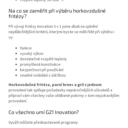
rozpětí teploty 30–200 °C
Na co se zaměřit při výběru horkovzdušné
fritézy?
Při vývoji fritézy Inovation 3 v 1 jsme dbali na splnění
nejdůležitějších kritérií, kterými byste se měli řídit při výběru i
vy:
funkce
vysoký výkon
dostatečné rozpětí teploty
promyšlená konstrukce
bezpečnost při používání
snadné ovládání s údržbou
Horkovzdušná fritéza, parní hrnec a gril v jednom
provedení tak splňuje požadavky nejnáročnějších uživatelů a
připraví vám všechny vaše oblíbené pokrmy v tom nejzdravějším
provedení.
Co všechno umí G21 Inovation?
Využít můžete přednastavené programy: