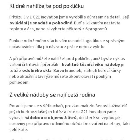
Klidně nahlížejte pod pokličku
Fritézu 3 v 1 G21 Inovation jsme vyrobili s důrazem na detail. Její
ovládání je snadné a pohodlné
. Buď si kliknutím nastavte
teplotu a čas, nebo si vyberte některý z 6 programů.
Funkce odloženého startu vám usnadní logistiku se správným
načasováním jídla po návratu z práce nebo z výletu.
A při přípravě můžete nahlížet pod pokličku, aniž byste cyklus
vaření či fritování přerušili –
kvalitně těsnící víko nádoby
je
totiž z
odolného skla
. Barvu hranolek, zlátnutí kuřecí kůrky
nebo aktuální stav rýže můžete zkontrolovat i pouhým
pohledem.
Z veliké nádoby se nají celá rodina
Poradili jsme se s šéfkuchaři, prozkoumali zkušenosti uživatelů
jiných horkovzdušných fritéz a fritézu G21 Inovation jsme
vybavili
nádobou o objemu 5 litrů
, do které se vejdou jak
suroviny pro přípravu rodinného oběda bez vaření na etapy, tak i
celé kuře.