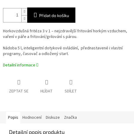
Přidat do košíku
Horkovzdušná fritéza 3 v 1 – nejzdravější fritování horkým vzduchem,
vaření v páře a fritování/grilování s párou.
Nádoba 5 l, inteligentní dotykové ovládání, přednastavené i vlastní
programy, časovač a odložený start.
Detailní informace
ZEPTAT SE
HLÍDAT
SDÍLET
Popis
Hodnocení
Diskuze
Značka
Detailní popis produktu