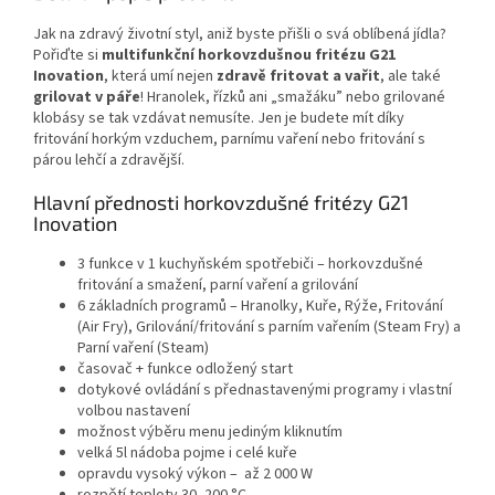
Jak na zdravý životní styl, aniž byste přišli o svá oblíbená jídla?
Pořiďte si
multifunkční horkovzdušnou fritézu G21
Inovation
, která umí nejen
zdravě fritovat a vařit
, ale také
grilovat v páře
! Hranolek, řízků ani „smažáku” nebo grilované
klobásy se tak vzdávat nemusíte. Jen je budete mít díky
fritování horkým vzduchem, parnímu vaření nebo fritování s
párou lehčí a zdravější.
Hlavní přednosti horkovzdušné fritézy G21
Inovation
3 funkce v 1 kuchyňském spotřebiči – horkovzdušné
fritování a smažení, parní vaření a grilování
6 základních programů – Hranolky, Kuře, Rýže, Fritování
(Air Fry), Grilování/fritování s parním vařením (Steam Fry) a
Parní vaření (Steam)
časovač + funkce odložený start
dotykové ovládání s přednastavenými programy i vlastní
volbou nastavení
možnost výběru menu jediným kliknutím
velká 5l nádoba pojme i celé kuře
opravdu vysoký výkon – až 2 000 W