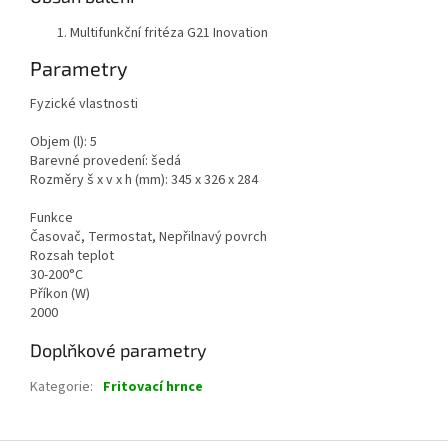
Multifunkční fritéza G21 Inovation
Parametry
Fyzické vlastnosti
Objem (l): 5
Barevné provedení: šedá
Rozměry š x v x h (mm): 345 x 326 x 284
Funkce
Časovač, Termostat, Nepřilnavý povrch
Rozsah teplot
30-200°C
Příkon (W)
2000
Doplňkové parametry
Kategorie
:
Fritovací hrnce