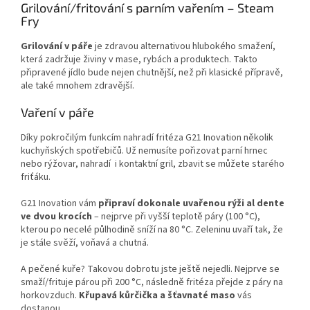
Grilování/fritování s parním vařením – Steam
Fry
Grilování v páře
je zdravou alternativou hlubokého smažení,
která zadržuje živiny v mase, rybách a produktech. Takto
připravené jídlo bude nejen chutnější, než při klasické přípravě,
ale také mnohem zdravější.
Vaření v páře
Díky pokročilým funkcím nahradí fritéza G21 Inovation několik
kuchyňských spotřebičů. Už nemusíte pořizovat parní hrnec
nebo rýžovar, nahradí i kontaktní gril, zbavit se můžete starého
friťáku.
G21 Inovation vám
připraví dokonale uvařenou rýži al dente
ve dvou krocích
– nejprve při vyšší teplotě páry (100 °C),
kterou po necelé půlhodině sníží na 80 °C. Zeleninu uvaří tak, že
je stále svěží, voňavá a chutná.
A pečené kuře? Takovou dobrotu jste ještě nejedli. Nejprve se
smaží/frituje párou při 200 °C, následně fritéza přejde z páry na
horkovzduch.
Křupavá kůrčička a šťavnaté maso
vás
dostanou.