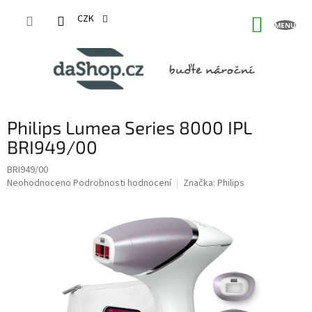
Přejít
na
CZK
NÁKUP
obsah
KOŠÍK
Philips Lumea Series 8000 IPL
BRI949/00
BRI949/00
Průměrné
Neohodnoceno
Podrobnosti hodnocení
Značka:
Philips
hodnocení
produktu
je
0,0
z
5
hvězdiček.