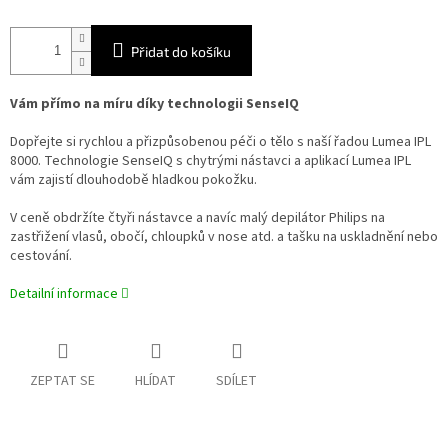
Přidat do košíku
Vám přímo na míru díky technologii SenseIQ
Dopřejte si rychlou a přizpůsobenou péči o tělo s naší řadou Lumea IPL
8000. Technologie SenseIQ s chytrými nástavci a aplikací Lumea IPL
vám zajistí dlouhodobě hladkou pokožku.
V ceně obdržíte čtyři nástavce a navíc malý depilátor Philips na
zastřižení vlasů, obočí, chloupků v nose atd. a tašku na uskladnění nebo
cestování.
Detailní informace
ZEPTAT SE
HLÍDAT
SDÍLET