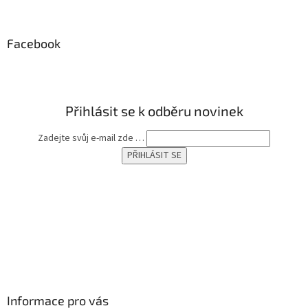
á
p
a
Facebook
t
í
Přihlásit se k odběru novinek
Zadejte svůj e-mail zde …
Informace pro vás