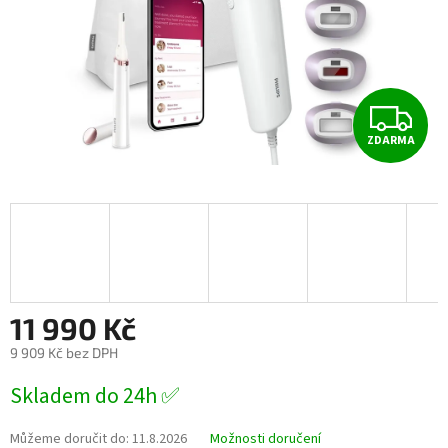
Z
ZDARMA
D
A
R
M
A
11 990 Kč
9 909 Kč bez DPH
Měrná
Skladem do 24h ✅
cena:
Můžeme doručit do:
11.8.2026
Možnosti doručení