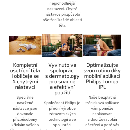
nejpohodlnější
nastavení. Chytré
nástavce přizpůsobí
ošetření každé oblasti
těla.
Kompletní
Vyvinuto ve
Optimalizujte
ošetření těla
spolupráci
svou rutinu díky
i obličeje se
s dermatology
mobilní aplikaci
4 chytrými
pro snadné
Philips Lumea
nástavci
a efektivní
IPL
použití
Speciálně
Naše bezplatná
navržené
Společnost Philips je
tréninková aplikace
nástavce jsou
přední výrobce
vám pomůže
dokonale
zdravotnických
naplánovat
přizpůsobeny
technologií a ve
a dodržovat plán
křivkám vašeho
spolupráci
ošetření a poté vás