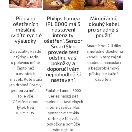
Při dvou
Philips Lumea
Mimořádně
ošetřeních
IPL 8000 má 5
dlouhý kabel
měsíčně
nastavení
pro snadnější
uvidíte rychlé
intenzity
použití
výsledky
ošetření. Senzor
SmartSkin
Snadné použití díky
Ze začátku každé
provede test
mimořádně dlouhému
2 týdny – tedy
odstínu vaší
kabelu, který zajistí
o polovinu méně
pokožky a
snadnou manipulaci
často než
doporučí vám
a bezproblémový
u ostatních
nejpohodlnější
přístup ke každé
značek. Poté stačí
nastavení.
části těla.
jen drobné úpravy
jednou za měsíc.
Epilátor Lumea 8000
To je vše.
Series nabízí pět
Ošetření obou
snadno nastavitelných
lýtek trvá
intenzit světla. Náš
8,5 minuty.
senzor SmartSkin
detekuje tón vaší
pokožky a pomůže
vám najít to