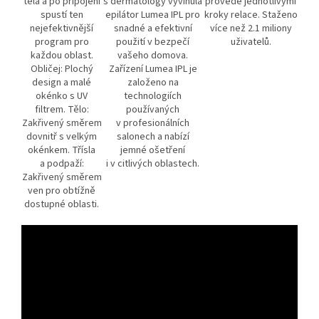
těla a po připojení
s dermatology vyvinula
provede jednotlivými
spustí ten
epilátor Lumea IPL pro
kroky relace. Staženo
nejefektivnější
snadné a efektivní
více než 2.1 miliony
program pro
použití v bezpečí
uživatelů.
každou oblast.
vašeho domova.
Obličej: Plochý
Zařízení Lumea IPL je
design a malé
založeno na
okénko s UV
technologiích
filtrem. Tělo:
používaných
Zakřivený směrem
v profesionálních
dovnitř s velkým
salonech a nabízí
okénkem. Třísla
jemné ošetření
a podpaží:
i v citlivých oblastech.
Zakřivený směrem
ven pro obtížně
dostupné oblasti.