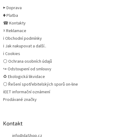
▶ Doprava
♦ Platba
☎ Kontakty
☓ Reklamace
ℹ Obchodní podmínky
ℹ Jak nakupovat a další..
ℹ Cookies
⚪ Ochrana osobních údajů
↪ Odstoupení od smlouvy
♻ Ekologická likvidace
⚪ Řešení spotřebitelských sporů on-line
ℹEET informační oznámení
Prodávané značky
Kontakt
info
@
daShop.cz