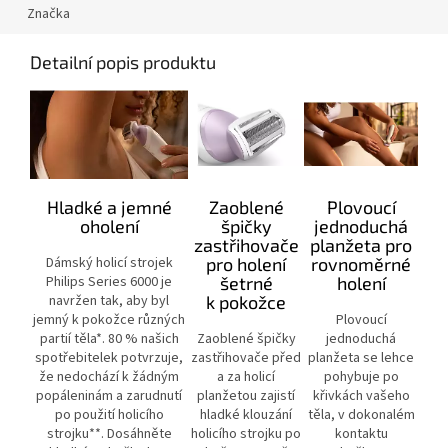
Značka
Detailní popis produktu
Hladké a jemné
Zaoblené
Plovoucí
oholení
špičky
jednoduchá
zastřihovače
planžeta pro
Dámský holicí strojek
pro holení
rovnoměrné
Philips Series 6000 je
šetrné
holení
navržen tak, aby byl
k pokožce
jemný k pokožce různých
Plovoucí
partií těla*. 80 % našich
Zaoblené špičky
jednoduchá
spotřebitelek potvrzuje,
zastřihovače před
planžeta se lehce
že nedochází k žádným
a za holicí
pohybuje po
popáleninám a zarudnutí
planžetou zajistí
křivkách vašeho
po použití holicího
hladké klouzání
těla, v dokonalém
strojku**. Dosáhněte
holicího strojku po
kontaktu