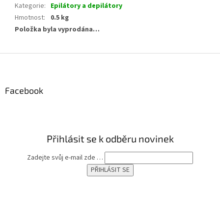
Kategorie
:
Epilátory a depilátory
Hmotnost
:
0.5 kg
Položka byla vyprodána…
Z
á
p
a
Facebook
t
í
Přihlásit se k odběru novinek
Zadejte svůj e-mail zde …