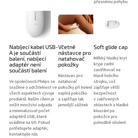
přesnému pohybu.
Nabíjecí kabel USB-
Včetně
Soft glide cap
A je součástí
nástavce pro
balení, nabíjecí
natahovač
Měkký hladký kryt
adaptér není
pokožky
kryje zadní
součástí balení
zastřihovač na
Nástavec pro
hlavě holicího
Ve společnosti Philips se
natahovač
strojku, což
snažíme o udržitelnost ve
pokožky při holení
zajišťuje větší
všech aspektech vývoje
napíná pokožku
bezpečnost
produktů. Naším cílem je
a zajišťuje tak
v zakřivených
snížit množství odpadu
jemnější zážitek
oblastech a hladké
a minimalizovat počet
klouzání po
adaptérů USB, které
pokožce pro
uvádíme na trh. Pokud
pohodlné oholení
potřebujete adaptér,
kontaktujte nás