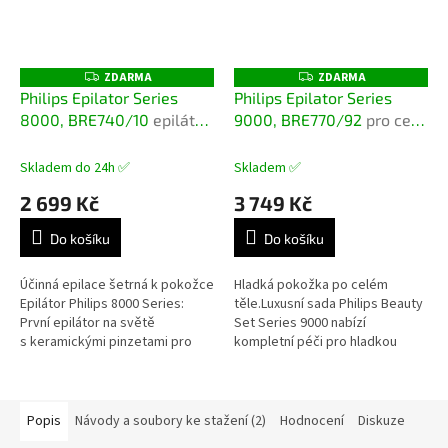
ZDARMA
ZDARMA
Z
Z
D
D
Philips Epilator Series
Philips Epilator Series
A
A
8000, BRE740/10
epilátor
9000, BRE770/92
pro celé
R
R
M
M
pro mokré a suché holení
tělo
A
A
s nástavcem na pedikúru
Skladem do 24h ✅
Skladem ✅
2 699 Kč
3 749 Kč
Do košíku
Do košíku
Účinná epilace šetrná k pokožce
Hladká pokožka po celém
Epilátor Philips 8000 Series:
těle.Luxusní sada Philips Beauty
První epilátor na světě
Set Series 9000 nabízí
s keramickými pinzetami pro
kompletní péči pro hladkou
pohodlnější epilaci. Zachytí i ty
pokožku od hlavy až k patě.
nejkratší...
Mezi šesti nástroji najdete...
Popis
Návody a soubory ke stažení (2)
Hodnocení
Diskuze