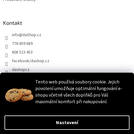
Kontakt
info
@
daShop.cz
776 659 689
608 523 453
facebook/dashop.cz
dashopcz
Tento web používá soubory cookie. Jejich
povolení umožňuje optimální fungování e-
Heureka.cz
Zboží.cz
Srovnáme.cz
shopu včetně všech doplňků pro Váš
maximální komfort při nakupování.
Vytvořil Shoptet
Nastavení