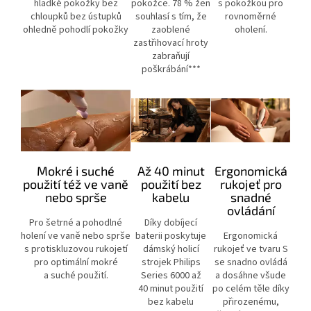
hladké pokožky bez
pokožce. 78 % žen
s pokožkou pro
chloupků bez ústupků
souhlasí s tím, že
rovnoměrné
ohledně pohodlí pokožky
zaoblené
oholení.
zastřihovací hroty
zabraňují
poškrábání***
Mokré i suché
Až 40 minut
Ergonomická
použití též ve vaně
použití bez
rukojeť pro
nebo sprše
kabelu
snadné
ovládání
Pro šetrné a pohodlné
Díky dobíjecí
holení ve vaně nebo sprše
baterii poskytuje
Ergonomická
s protiskluzovou rukojetí
dámský holicí
rukojeť ve tvaru S
pro optimální mokré
strojek Philips
se snadno ovládá
a suché použití.
Series 6000 až
a dosáhne všude
40 minut použití
po celém těle díky
bez kabelu
přirozenému,