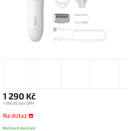
1 290 Kč
1 066 Kč bez DPH
Měrná
Na dotaz ☎️
cena:
Možnosti doručení