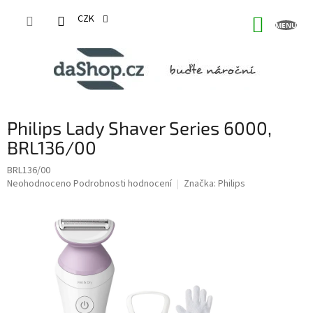
Přejít
na
CZK
NÁKUP
obsah
KOŠÍK
Philips Lady Shaver Series 6000,
BRL136/00
BRL136/00
Průměrné
Neohodnoceno
Podrobnosti hodnocení
Značka:
Philips
hodnocení
produktu
je
0,0
z
5
hvězdiček.