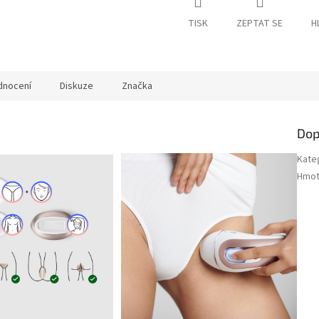
TISK
ZEPTAT SE
H
dnocení
Diskuze
Značka
Dop
Kate
Hmot