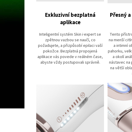
Exkluzivní bezplatná
Přesný a
aplikace
Inteligentní systém Skin i·expert se
Tento přístr
zpětnou vazbou se naučí, co
na menší citli
požadujete, a přizpůsobí epilaci vaší
a intimní 
pokožce. Bezplatná propojená
pahorku, vel
aplikace vás povede v reálném čase,
a okolí aná
abyste vždy postupovali správně.
nástavec na 
na větší obla