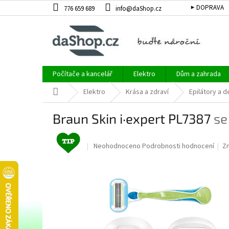
Přejít
▶ DOPRAVA
776 659 689
info@daShop.cz
na
obsah
Počítače a kancelář
Elektro
Dům a zahrada
Domů
Elektro
Krása a zdraví
Epilátory a d
Braun Skin i·expert PL7387
se
Průměrné
Neohodnoceno
Podrobnosti hodnocení
Z
hodnocení
produktu
je
0,0
z
5
hvězdiček.