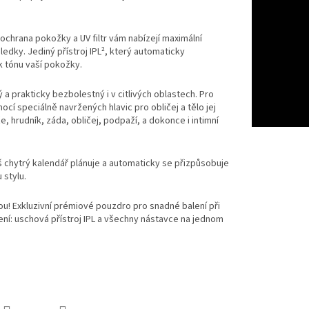
chrana pokožky a UV filtr vám nabízejí maximální
edky. Jediný přístroj IPL², který automaticky
 tónu vaší pokožky.
a prakticky bezbolestný i v citlivých oblastech. Pro
ocí speciálně navržených hlavic pro obličej a tělo jej
, hrudník, záda, obličej, podpaží, a dokonce i intimní
š chytrý kalendář plánuje a automaticky se přizpůsobuje
 stylu.
u! Exkluzivní prémiové pouzdro pro snadné balení při
ní: uschová přístroj IPL a všechny nástavce na jednom