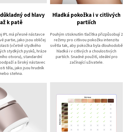
 důkladný od hlavy
Hladká pokožka i v citlivých
až k patě
partiích
oj IPL má přesné nástavce
Pouhým stisknutím tlačítka přizpůsobují 2
vé partie, jako jsou obličej
režimy pro citlivou pokožku intenzitu
oblasti (včetně stydkého
světla tak, aby pokožka byla dlouhodobě
kých stydkých pysků, hráze
hladká i v citlivých a choulostivých
lního otvoru), standardní
partiích. Snadné použití, ideální pro
podpaží a široký nástavec
začínající uživatele.
sti těla, jako jsou hrudník
nebo stehna.