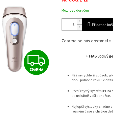
Možnosti doručení
Přidat do koš
Zdarma od nás dostanete
Z
+ FIAB vodivý g
ZDARMA
D
Náš nejrychlejší způsob, 
dobu jednoho roku¹: viditeln
A
První chytrý systém IPL na 
se unikátně vaší pokožce.
R
Nejlepší výsledky snadno a 
reálném čase a chytrou det