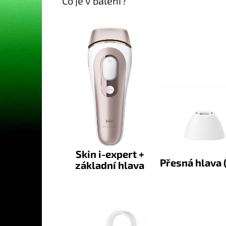
Co je v balení?
Skin i-expert +
Přesná hlava (
základní hlava