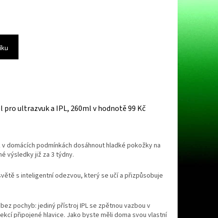
íku
el pro ultrazvuk a IPL, 260ml
v hodnotě 99 Kč
jak v domácích podmínkách dosáhnout hladké pokožky na
é výsledky již za 3 týdny.
světě s inteligentní odezvou, který se učí a přizpůsobuje
bez pochyb: jediný přístroj IPL se zpětnou vazbou v
ekcí připojené hlavice. Jako byste měli doma svou vlastní