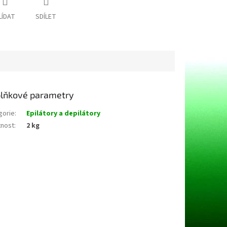
LÍDAT
SDÍLET
lňkové parametry
gorie
:
Epilátory a depilátory
nost
:
2 kg