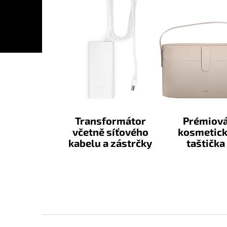
Transformátor
Prémiov
včetně síťového
kosmetic
kabelu a zástrčky
taštička
Z