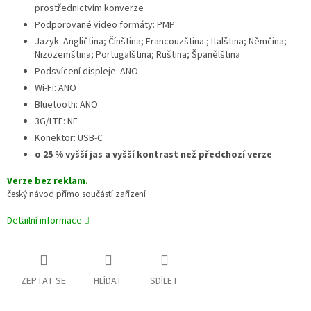
prostřednictvím konverze
Podporované video formáty: PMP
Jazyk: Angličtina; Čínština; Francouzština ; Italština; Němčina;
Nizozemština; Portugalština; Ruština; Španělština
Podsvícení displeje: ANO
Wi-Fi: ANO
Bluetooth: ANO
3G/LTE: NE
Konektor: USB-C
o 25 % vyšší jas a vyšší kontrast než předchozí verze
Verze bez reklam.
český návod přímo součástí zařízení
Detailní informace
ZEPTAT SE
HLÍDAT
SDÍLET