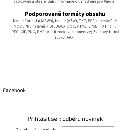
řádkování a okraje. Další informace o usnadnění pro Kindle .
Podporované formáty obsahu
Kindle Format 8 (AZW3), Kindle (AZW), TXT, PDF, nechráněné
MOBI, PRC nativně; PDF, DOCX, DOC, HTML, EPUB, TXT, RTF,
JPEG, GIF, PNG, BMP prostřednictvím konverze; Zvukový formát
zvuku (AAX).
Z
á
p
a
Facebook
t
í
Přihlásit se k odběru novinek
Zadejte svůj e-mail zde …