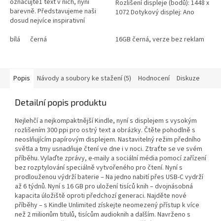
označujte1 text v nich, nyní
Rozlišení displeje (bodů): 1448 x
barevně. Představujeme naši
1072 Dotykový displej: Ano
dosud nejvíce inspirativní
Kapacita paměti ROM (vnitřního
elektronickou čtečku: Kobo
disku) (MB): 16 -...
Libra Colour. Vykouzlete na
bílá
černá
16GB černá, verze bez reklam
32
okrajích...
Popis
Návody a soubory ke stažení (5)
Hodnocení
Diskuze
Detailní popis produktu
Nejlehčí a nejkompaktnější Kindle, nyní s displejem s vysokým
rozlišením 300 ppi pro ostrý text a obrázky. Čtěte pohodlně s
neoslňujícím papírovým displejem. Nastavitelný režim předního
světla a tmy usnadňuje čtení ve dne i v noci. Ztraťte se ve svém
příběhu. Vylaďte zprávy, e-maily a sociální média pomocí zařízení
bez rozptylování speciálně vytvořeného pro čtení. Nyní s
prodlouženou výdrží baterie – Na jedno nabití přes USB-C vydrží
až 6 týdnů. Nyní s 16 GB pro uložení tisíců knih – dvojnásobná
kapacita úložiště oproti předchozí generaci. Najděte nové
příběhy – s Kindle Unlimited získejte neomezený přístup k více
než 2 milionům titulů, tisícům audioknih a dalším. Navrženo s