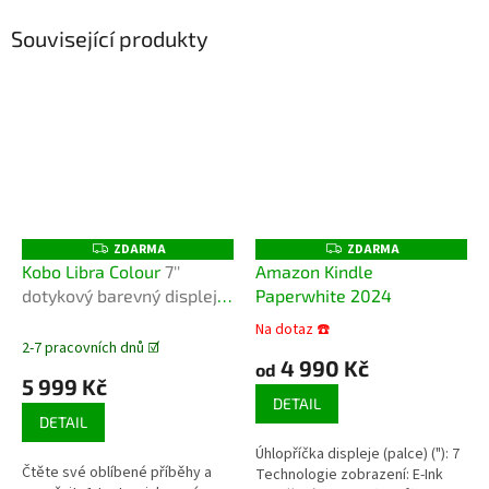
Související produkty
ZDARMA
ZDARMA
Z
Z
D
D
Kobo Libra Colour
7''
Amazon Kindle
A
A
dotykový barevný displej,
Paperwhite 2024
R
R
M
M
32GB, WiFi
A
A
Na dotaz ☎️
Průměrné
2-7 pracovních dnů ☑️
hodnocení
4 990 Kč
od
produktu
5 999 Kč
je
DETAIL
5,0
DETAIL
z
Úhlopříčka displeje (palce) ("): 7
5
Čtěte své oblíbené příběhy a
Technologie zobrazení: E-Ink
hvězdiček.