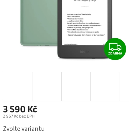
Z
ZDARMA
D
A
R
M
A
3 590 Kč
2 967 Kč bez DPH
Měrná
Zvolte variantu
cena: