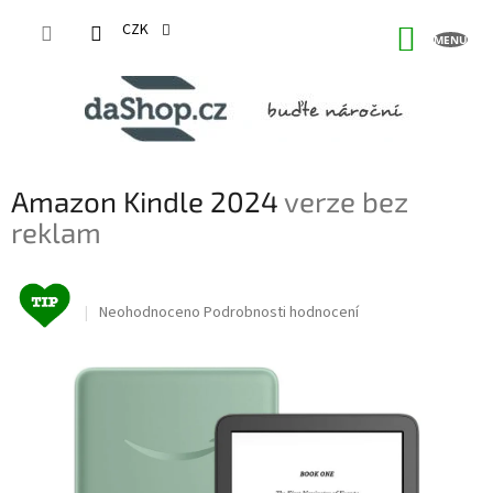
Přejít
na
CZK
NÁKUP
obsah
KOŠÍK
Amazon Kindle 2024
verze bez
reklam
Průměrné
Neohodnoceno
Podrobnosti hodnocení
hodnocení
produktu
je
0,0
z
5
hvězdiček.