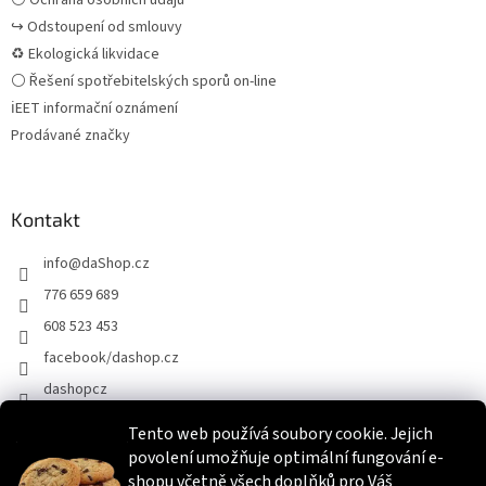
↪ Odstoupení od smlouvy
♻ Ekologická likvidace
⚪ Řešení spotřebitelských sporů on-line
ℹEET informační oznámení
Prodávané značky
Kontakt
info
@
daShop.cz
776 659 689
608 523 453
facebook/dashop.cz
dashopcz
Tento web používá soubory cookie. Jejich
povolení umožňuje optimální fungování e-
Heureka.cz
Zboží.cz
Srovnáme.cz
shopu včetně všech doplňků pro Váš