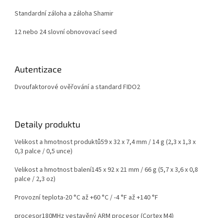
Standardní záloha a záloha Shamir
12 nebo 24 slovní obnovovací seed
Autentizace
Dvoufaktorové ověřování a standard FIDO2
Detaily produktu
Velikost a hmotnost produktů
59 x 32 x 7,4 mm / 14 g (2,3 x 1,3 x
0,3 palce
/ 0,5 unce)
Velikost a hmotnost balení
145 x 92 x 21 mm / 66 g (
5,7 x 3,6 x 0,8
palce / 2,3 oz)
Provozní teplota
-20 °C až +60 °C / -4 °F až +140 °F
procesor
180MHz vestavěný ARM procesor (Cortex M4)