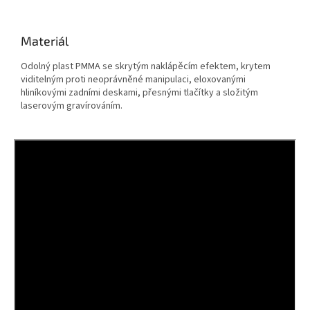
Materiál
Odolný plast PMMA se skrytým naklápěcím efektem, krytem
viditelným proti neoprávněné manipulaci, eloxovanými
hliníkovými zadními deskami, přesnými tlačítky a složitým
laserovým gravírováním.