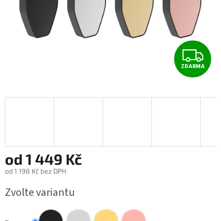
Z
ZDARMA
D
A
R
M
A
od
1 449 Kč
od
1 198 Kč
bez DPH
Měrná
Zvolte variantu
cena: