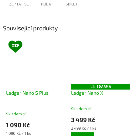
ZEPTAT SE
HLÍDAT
SDÍLET
Související produkty
ZDARMA
Z
D
Ledger Nano S Plus
Ledger Nano X
A
R
M
A
Skladem ✅
Průměrné
Skladem ✅
hodnocení
3 499 Kč
produktu
1 090 Kč
je
Měrná
3 499 Kč / 1 ks
5,0
Měrná
cena:
1 090 Kč / 1 ks