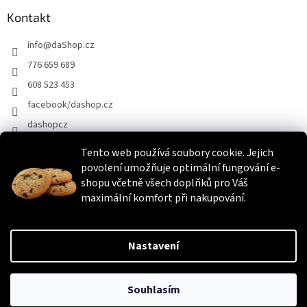
Kontakt
info
@
daShop.cz
776 659 689
608 523 453
facebook/dashop.cz
dashopcz
Tento web používá soubory cookie. Jejich
povolení umožňuje optimální fungování e-
Heureka.cz
Zboží.cz
Srovnáme.cz
shopu včetně všech doplňků pro Váš
maximální komfort při nakupování.
Vytvořil Shoptet
Nastavení
Copyright 2026
daShop.cz
. Všechna práva vyhrazena.
Upravit
Souhlasím
nastavení cookies