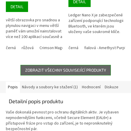
DETAIL
z
cena:
DETAIL
5
hvězdiček.
Ledger Nano X je zabezpečené
větší obrazovka pro snadnou a
zařízení podporující technologii
plynulou navigaci v menu větší
Bluetooth, ve kterém jsou
paměť vám umožní nainstalovat
uloženy vaše soukromé klíče.
více než 100 aplikací současně a
Mějte jistotu, že všechny vaše
spravovat více než 5500
krypto prostředky jsou v...
digitálních aktiv...
černá
růžová
Crimson Magenta
černá
Ferro Fuchsia
fialová - Amethyst Purple
Neptune Blue
ZOBRAZIT VŠECHNY SOUVISEJÍCÍ PRODUKTY
Popis
Návody a soubory ke stažení (1)
Hodnocení
Diskuze
Detailní popis produktu
Vaše dokonalá pevnost pro ochranu digitálních aktiv. Je vybaven
nejmodernějšími funkcemi, včetně Secure Element (EAL6+) a
přístupové fráze pro vstup do zařízení, je to neproniknutelný
bezpečnostní pár.