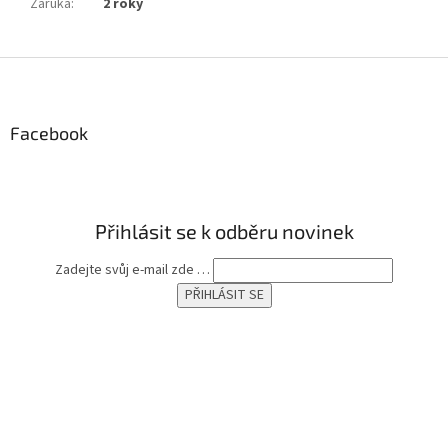
Záruka
:
2 roky
Z
á
p
a
Facebook
t
í
Přihlásit se k odběru novinek
Zadejte svůj e-mail zde …